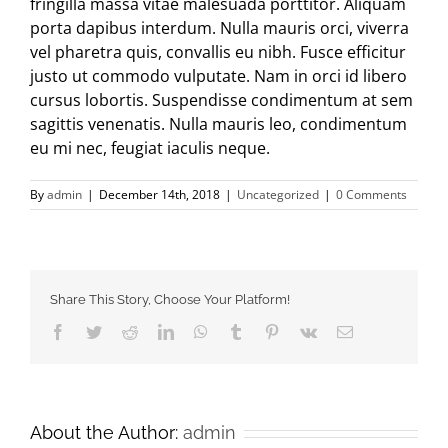
fringilla massa vitae malesuada porttitor. Aliquam
porta dapibus interdum. Nulla mauris orci, viverra
vel pharetra quis, convallis eu nibh. Fusce efficitur
justo ut commodo vulputate. Nam in orci id libero
cursus lobortis. Suspendisse condimentum at sem
sagittis venenatis. Nulla mauris leo, condimentum
eu mi nec, feugiat iaculis neque.
By
admin
|
December 14th, 2018
|
Uncategorized
|
0 Comments
Share This Story, Choose Your Platform!
Facebook
Twitter
Reddit
LinkedIn
WhatsApp
Tumblr
Pinterest
Vk
Email
About the Author:
admin