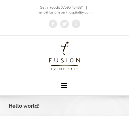
Skip
Get in touch: 07595 454381
|
to
hello@fusioneventhospitality.com
content
Facebook
Twitter
Instagram
Hello world!